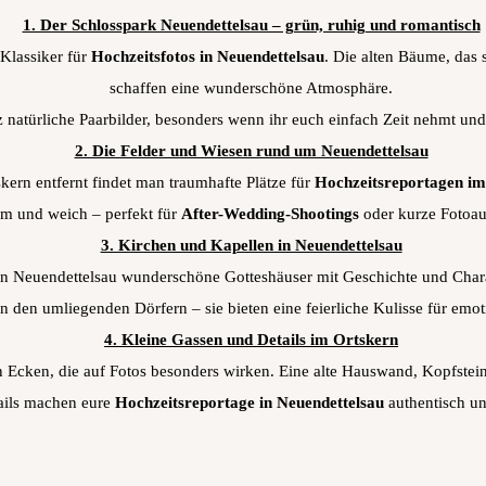
1. Der Schlosspark Neuendettelsau – grün, ruhig und romantisch
 Klassiker für
Hochzeitsfotos in Neuendettelsau
. Die alten Bäume, das 
schaffen eine wunderschöne Atmosphäre.
z natürliche Paarbilder, besonders wenn ihr euch einfach Zeit nehmt u
2. Die Felder und Wiesen rund um Neuendettelsau
ern entfernt findet man traumhafte Plätze für
Hochzeitsreportagen im
m und weich – perfekt für
After-Wedding-Shootings
oder kurze Fotoau
3. Kirchen und Kapellen in Neuendettelsau
et in Neuendettelsau wunderschöne Gotteshäuser mit Geschichte und Char
in den umliegenden Dörfern – sie bieten eine feierliche Kulisse für em
4. Kleine Gassen und Details im Ortskern
en Ecken, die auf Fotos besonders wirken. Eine alte Hauswand, Kopfsteinp
ails machen eure
Hochzeitsreportage in Neuendettelsau
authentisch un