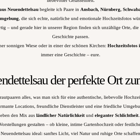
liebevoller Gelassenheit.
 aus Neuendettelsau
begleite ich Paare in
Ansbach, Nürnberg, Schwaba
Umgebung
, die sich echte, natürliche und emotionale Hochzeitsfotos wü
rtig – und gerade hier in unserer Region finden sich unzählige Orte, die
Geschichte passen.
ner sonnigen Wiese oder in einer der schönen Kirchen:
Hochzeitsfotos 
immer eine Geschichte – eure.
ettelsau der perfekte Ort zum
rautpaaren alles, was man sich für eine authentische, liebevolle Hochz
rmante Locations, freundliche Dienstleister und eine friedliche Umgeb
lieben den Mix aus
ländlicher Natürlichkeit
und
eleganter Schlichtheit
orstellungen gestalten – ob kleine, intime Gartenhochzeit oder festlich
t Neuendettelsau ideal: sanftes Licht, viel Natur und ruhige Orte schaff