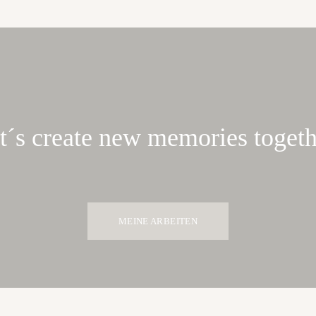
t´s create new memories togeth
MEINE ARBEITEN